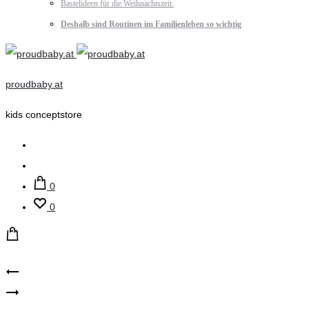
Bastelideen für die Weihnachtszeit.
Deshalb sind Routinen im Familienleben so wichtig
proudbaby.at
kids conceptstore
Suche
Account
0
0
Product
Lil‘
name
Atelier