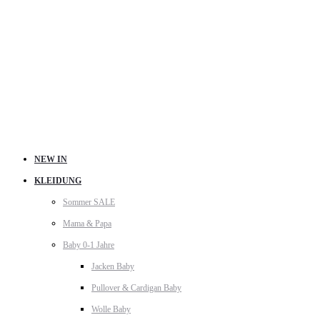
NEW IN
KLEIDUNG
Sommer SALE
Mama & Papa
Baby 0-1 Jahre
Jacken Baby
Pullover & Cardigan Baby
Wolle Baby