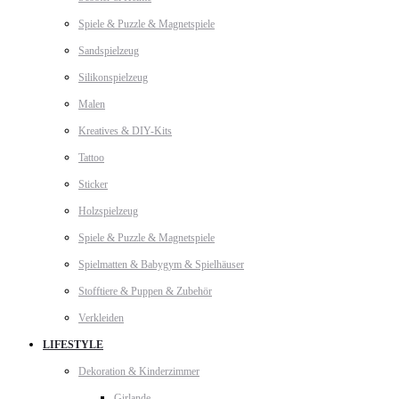
Spiele & Puzzle & Magnetspiele
Sandspielzeug
Silikonspielzeug
Malen
Kreatives & DIY-Kits
Tattoo
Sticker
Holzspielzeug
Spiele & Puzzle & Magnetspiele
Spielmatten & Babygym & Spielhäuser
Stofftiere & Puppen & Zubehör
Verkleiden
LIFESTYLE
Dekoration & Kinderzimmer
Girlande