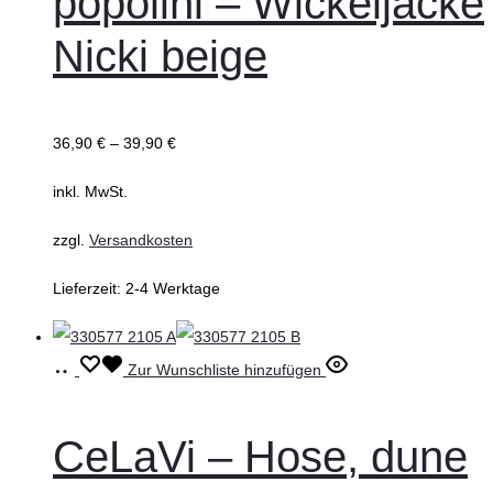
popolini – Wickeljacke
mehrere
Nicki beige
Varianten
auf.
Die
36,90
€
–
39,90
€
Optionen
können
inkl. MwSt.
auf
zzgl.
Versandkosten
der
Produktseite
Lieferzeit:
2-4 Werktage
gewählt
werden
Ausführung
Dieses
Zur Wunschliste hinzufügen
wählen
Produkt
weist
CeLaVi – Hose, dune
mehrere