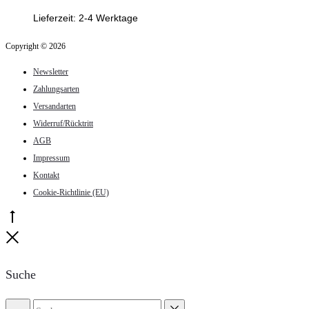
Produktseite
Lieferzeit:
2-4 Werktage
gewählt
Copyright © 2026
werden
Newsletter
Zahlungsarten
Versandarten
Widerruf/Rücktritt
AGB
Impressum
Kontakt
Cookie-Richtlinie (EU)
Go
to
Close
top
Suche