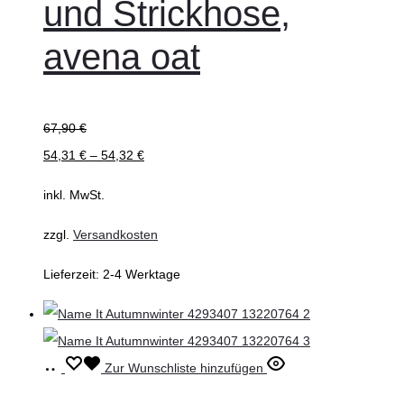
und Strickhose,
Varianten
auf.
avena oat
Die
Optionen
können
67,90
€
auf
54,31
€
–
54,32
€
der
inkl. MwSt.
Produktseite
gewählt
zzgl.
Versandkosten
werden
Lieferzeit:
2-4 Werktage
Ausführung
Dieses
Zur Wunschliste hinzufügen
wählen
Produkt