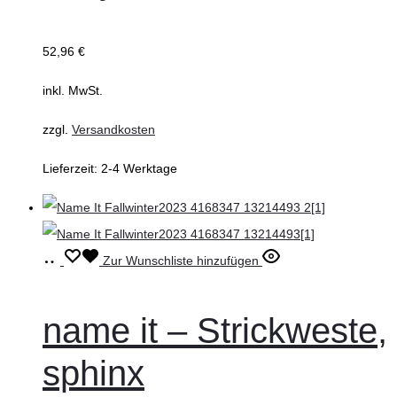
auf.
Die
52,96
€
Optionen
können
inkl. MwSt.
auf
zzgl.
Versandkosten
der
Produktseite
Lieferzeit:
2-4 Werktage
gewählt
werden
Ausführung
Dieses
Zur Wunschliste hinzufügen
wählen
Produkt
weist
name it – Strickweste,
mehrere
sphinx
Varianten
auf.