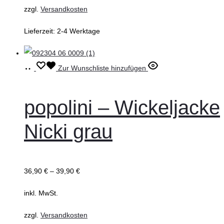
zzgl.
Versandkosten
der
Produktseite
Lieferzeit:
2-4 Werktage
gewählt
werden
Ausführung
Dieses
Zur Wunschliste hinzufügen
wählen
Produkt
weist
popolini – Wickeljacke
mehrere
Nicki grau
Varianten
auf.
Die
36,90
€
–
39,90
€
Optionen
können
inkl. MwSt.
auf
zzgl.
Versandkosten
der