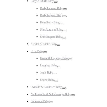
Body & Shirts Baby
Toggle
Body kurzarm Baby
Toggle
Body langarm Baby
Toggle
Hemdbody Baby
Toggle
Shirt kurzarm Baby
Toggle
Shirt langarm Baby
Toggle
Kleider & Röcke Baby
Toggle
Hose Baby
Toggle
Hosen & Leggings Baby
Toggle
Leggings Baby
Toggle
Jeans Baby
Toggle
Shorts Baby
Toggle
Overalls & Latzhosen Baby
Toggle
Nachtwäsche & Schlafanzüge Baby
Toggle
Bademode Baby
Toggle