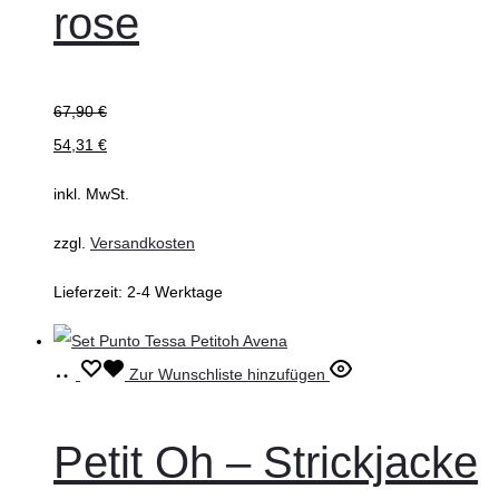
rose
Varianten
auf.
Die
67,90
€
Optionen
54,31
€
können
auf
inkl. MwSt.
der
zzgl.
Versandkosten
Produktseite
gewählt
Lieferzeit:
2-4 Werktage
werden
Ausführung
Dieses
Zur Wunschliste hinzufügen
wählen
Produkt
weist
Petit Oh – Strickjacke
mehrere