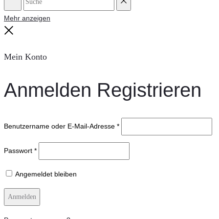
Suche
Reset
Mehr anzeigen
Close
Mein Konto
Anmelden
Registrieren
Benutzername oder E-Mail-Adresse
*
Passwort
*
Angemeldet bleiben
Anmelden