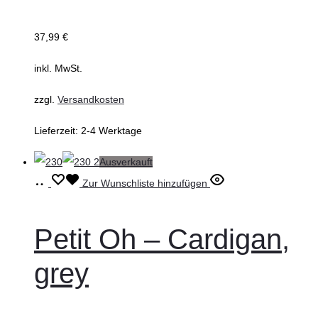
Die
37,99
€
Optionen
können
inkl. MwSt.
auf
zzgl.
Versandkosten
der
Produktseite
Lieferzeit:
2-4 Werktage
gewählt
Ausverkauft
werden
Ausführung
Dieses
Zur Wunschliste hinzufügen
wählen
Produkt
weist
Petit Oh – Cardigan,
mehrere
grey
Varianten
auf.
Die