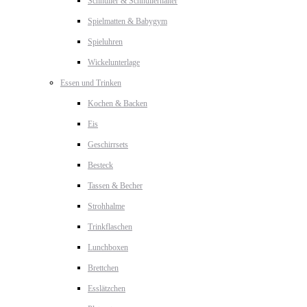
Schnuller & Schnullerhalter
Spielmatten & Babygym
Spieluhren
Wickelunterlage
Essen und Trinken
Kochen & Backen
Eis
Geschirrsets
Besteck
Tassen & Becher
Strohhalme
Trinkflaschen
Lunchboxen
Brettchen
Esslätzchen