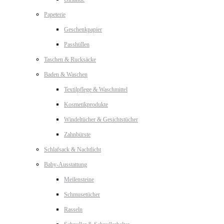
Papeterie
Geschenkpapier
Passhüllen
Taschen & Rucksäcke
Baden & Waschen
Textilpflege & Waschmittel
Kosmetikprodukte
Windeltücher & Gesichtstücher
Zahnbürste
Schlafsack & Nachtlicht
Baby-Ausstattung
Meilensteine
Schmusetücher
Rasseln