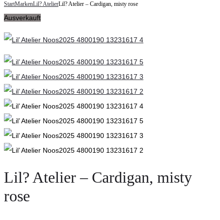
navigation
Start
Marken
Lil? Atelier
Lil? Atelier – Cardigan, misty rose
it
–
Ausverkauft
–
Latzhose,
Legging
overland
BRU,
trek
blue
ice
Lil? Atelier – Cardigan, misty
rose