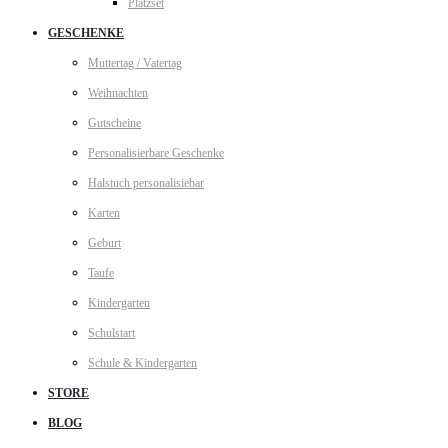
Platzset
GESCHENKE
Muttertag / Vatertag
Weihnachten
Gutscheine
Personalisierbare Geschenke
Halstuch personalisiebar
Karten
Geburt
Taufe
Kindergarten
Schulstart
Schule & Kindergarten
STORE
BLOG