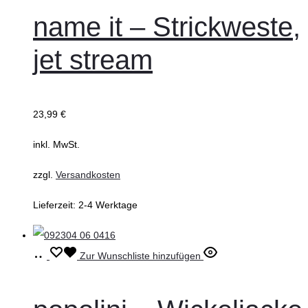
weist
name it – Strickweste,
mehrere
jet stream
Varianten
auf.
Die
23,99
€
Optionen
können
inkl. MwSt.
auf
zzgl.
Versandkosten
der
Produktseite
Lieferzeit:
2-4 Werktage
gewählt
werden
Ausführung
Dieses
Zur Wunschliste hinzufügen
wählen
Produkt
weist