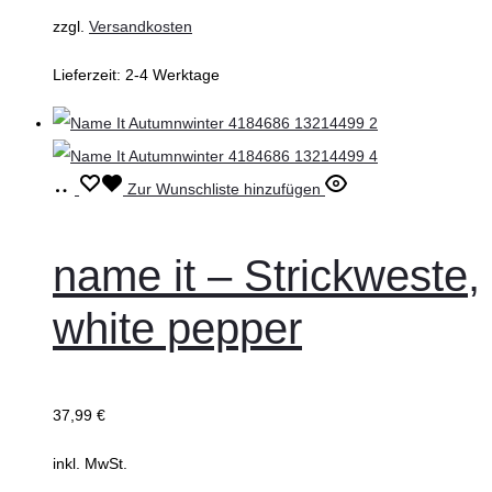
zzgl.
Versandkosten
der
Produktseite
Lieferzeit:
2-4 Werktage
gewählt
werden
Ausführung
Dieses
Zur Wunschliste hinzufügen
wählen
Produkt
weist
name it – Strickweste,
mehrere
white pepper
Varianten
auf.
Die
37,99
€
Optionen
können
inkl. MwSt.
auf