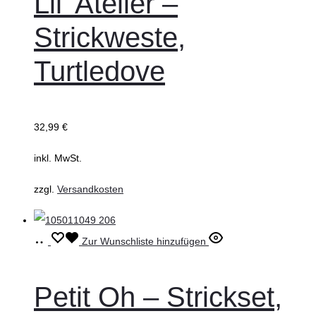
Lil‘ Atelier –
mehrere
Strickweste,
Varianten
auf.
Turtledove
Die
Optionen
können
32,99
€
auf
inkl. MwSt.
der
Produktseite
zzgl.
Versandkosten
gewählt
werden
Ausführung
Dieses
Zur Wunschliste hinzufügen
wählen
Produkt
weist
Petit Oh – Strickset,
mehrere