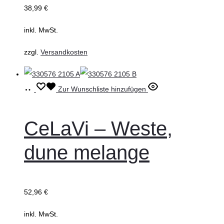
38,99
€
Optionen
können
inkl. MwSt.
auf
zzgl.
Versandkosten
der
Produktseite
gewählt
Ausführung
Dieses
Zur Wunschliste hinzufügen
werden
wählen
Produkt
weist
CeLaVi – Weste,
mehrere
dune melange
Varianten
auf.
Die
52,96
€
Optionen
können
inkl. MwSt.
auf