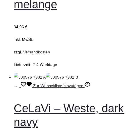
melange
Varianten
auf.
Die
34,96
€
Optionen
können
inkl. MwSt.
auf
zzgl.
Versandkosten
der
Produktseite
Lieferzeit:
2-4 Werktage
gewählt
werden
Ausführung
Dieses
Zur Wunschliste hinzufügen
wählen
Produkt
weist
CeLaVi – Weste, dark
mehrere
navy
Varianten