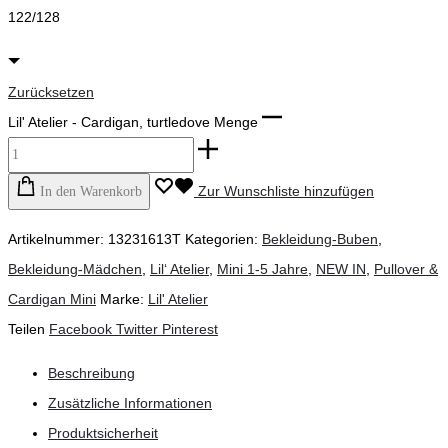
122/128
Zurücksetzen
Lil' Atelier - Cardigan, turtledove Menge
Zur Wunschliste hinzufügen
In den Warenkorb
Artikelnummer:
13231613T
Kategorien:
Bekleidung-Buben
,
Bekleidung-Mädchen
,
Lil‘ Atelier
,
Mini 1-5 Jahre
,
NEW IN
,
Pullover &
Cardigan Mini
Marke:
Lil' Atelier
Teilen
Facebook
Twitter
Pinterest
Beschreibung
Zusätzliche Informationen
Produktsicherheit