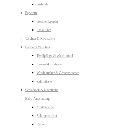
Girlande
Papeterie
Geschenkpapier
Passhüllen
Taschen & Rucksäcke
Baden & Waschen
Textilpflege & Waschmittel
Kosmetikprodukte
Windeltücher & Gesichtstücher
Zahnbürste
Schlafsack & Nachtlicht
Baby-Ausstattung
Meilensteine
Schmusetücher
Rasseln