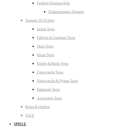
Festliche Kleidung Kids
Erstkommunion /Firmung
Teenager 10-14 Jahre
Jacken Teens
Pullover & Cardigans Teens
Shirts Teens
Hosen Teens
Kleider & Röcke Teens
Unterwäsche Teens
Nachtwäsche & Pyjama Teens
Bademode Teens
Accessoires Teens
Regen & Outdoor
SALE
SPIELE