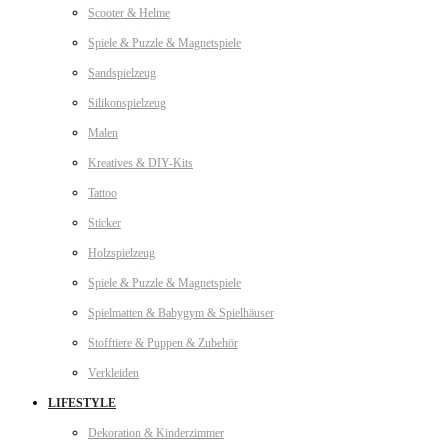
Scooter & Helme
Spiele & Puzzle & Magnetspiele
Sandspielzeug
Silikonspielzeug
Malen
Kreatives & DIY-Kits
Tattoo
Sticker
Holzspielzeug
Spiele & Puzzle & Magnetspiele
Spielmatten & Babygym & Spielhäuser
Stofftiere & Puppen & Zubehör
Verkleiden
LIFESTYLE
Dekoration & Kinderzimmer