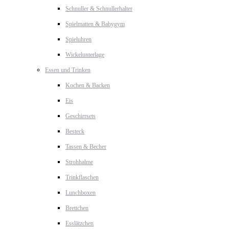
Schnuller & Schnullerhalter
Spielmatten & Babygym
Spieluhren
Wickelunterlage
Essen und Trinken
Kochen & Backen
Eis
Geschirrsets
Besteck
Tassen & Becher
Strohhalme
Trinkflaschen
Lunchboxen
Brettchen
Esslätzchen