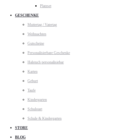
Platzset
GESCHENKE
Muttertag / Vatertag
Weihnachten
Gutscheine
Personalisierbare Geschenke
Halstuch personalisiebar
Karten
Geburt
Taufe
Kindergarten
Schulstart
Schule & Kindergarten
STORE
BLOG