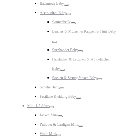
Bademode Baby
Toggle
Accessoires Baby
Toggle
Sonnenbrille
Toggle
Beanies & Mützen & Kappen & Hüte Baby
Toggle
Stirnbänder Baby
Toggle
Halstücher & Lätzchen & Windeltücher
Baby
Toggle
Socken & Strumpfhosen Baby
Toggle
Schuhe Baby
Toggle
Festliche Kleidung Baby
Toggle
Mini 1-5 Jahre
Toggle
Jacken Mini
Toggle
Pullover & Cardigan Mini
Toggle
Wolle Mini