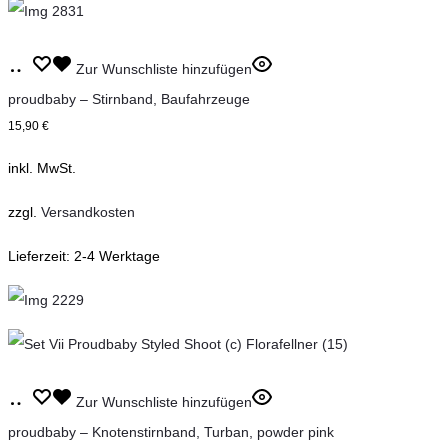
können
auf
Dieses
der
Ausführung
Zur Wunschliste hinzufügen
Produkt
Produktseite
wählen
proudbaby – Stirnband, Baufahrzeuge
weist
gewählt
15,90
€
mehrere
werden
inkl. MwSt.
Varianten
auf.
zzgl.
Versandkosten
Die
Lieferzeit:
2-4 Werktage
Optionen
können
auf
der
Produktseite
Dieses
Ausführung
Zur Wunschliste hinzufügen
gewählt
Produkt
wählen
proudbaby – Knotenstirnband, Turban, powder pink
werden
weist