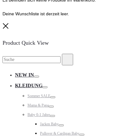
Deine Wunschliste ist derzeit leer.
Close
Product Quick View
Suche
Suche
nach:
NEW IN
Toggle
KLEIDUNG
Toggle
Sommer SALE
Toggle
Mama & Papa
Toggle
Baby 0-1 Jahre
Toggle
Jacken Baby
Toggle
Pullover & Cardigan Baby
Toggle