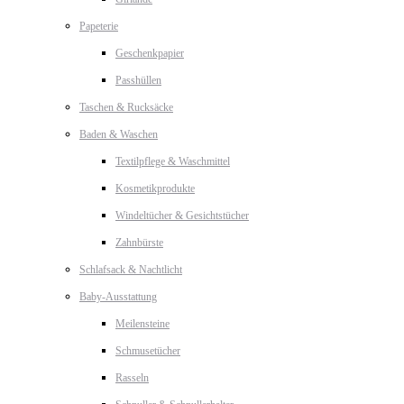
Papeterie
Geschenkpapier
Passhüllen
Taschen & Rucksäcke
Baden & Waschen
Textilpflege & Waschmittel
Kosmetikprodukte
Windeltücher & Gesichtstücher
Zahnbürste
Schlafsack & Nachtlicht
Baby-Ausstattung
Meilensteine
Schmusetücher
Rasseln