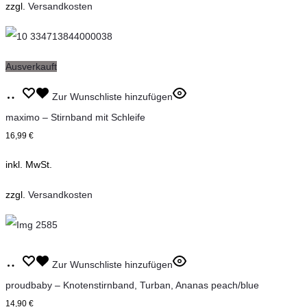
auf.
zzgl.
Versandkosten
Die
Optionen
können
Ausverkauft
auf
Dieses
Ausführung
Zur Wunschliste hinzufügen
der
Produkt
wählen
maximo – Stirnband mit Schleife
Produktseite
weist
16,99
€
gewählt
mehrere
inkl. MwSt.
werden
Varianten
auf.
zzgl.
Versandkosten
Die
Optionen
können
Dieses
Ausführung
Zur Wunschliste hinzufügen
auf
Produkt
wählen
proudbaby – Knotenstirnband, Turban, Ananas peach/blue
der
weist
14,90
€