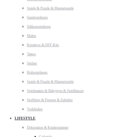
Spiele & Puzzle & Magnetspiele
Sandspielzeug
Silikonspielzeug
Malen
Kreatives & DIY-Kits
Tattoo
Sticker
Holzspielzeug
Spiele & Puzzle & Magnetspiele
Spielmatten & Babygym & Spielhäuser
Stofftiere & Puppen & Zubehör
Verkleiden
LIFESTYLE
Dekoration & Kinderzimmer
Girlande