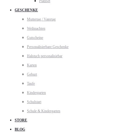
Platzset
GESCHENKE
Muttertag / Vatertag
Weihnachten
Gutscheine
Personalisierbare Geschenke
Halstuch personalisiebar
Karten
Geburt
Taufe
Kindergarten
Schulstart
Schule & Kindergarten
STORE
BLOG