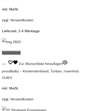
Produktseite
mehrere
inkl. MwSt.
gewählt
Varianten
werden
auf.
zzgl.
Versandkosten
Die
Lieferzeit:
2-4 Werktage
Optionen
können
auf
Ausverkauft
der
Dieses
Produktseite
Ausführung
Zur Wunschliste hinzufügen
Produkt
gewählt
wählen
proudbaby – Knotenstirnband, Turban, rosenholz
weist
werden
15,90
€
mehrere
inkl. MwSt.
Varianten
auf.
zzgl.
Versandkosten
Die