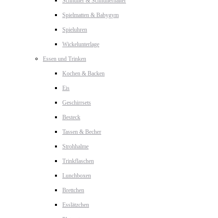
Schnuller & Schnullerhalter
Spielmatten & Babygym
Spieluhren
Wickelunterlage
Essen und Trinken
Kochen & Backen
Eis
Geschirrsets
Besteck
Tassen & Becher
Strohhalme
Trinkflaschen
Lunchboxen
Brettchen
Esslätzchen