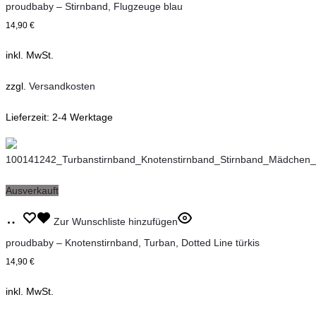
wählen
proudbaby – Stirnband, Flugzeuge blau
weist
14,90
€
mehrere
inkl. MwSt.
Varianten
auf.
zzgl.
Versandkosten
Die
Lieferzeit:
2-4 Werktage
Optionen
können
auf
der
Ausverkauft
Produktseite
Dieses
Ausführung
Zur Wunschliste hinzufügen
gewählt
Produkt
wählen
proudbaby – Knotenstirnband, Turban, Dotted Line türkis
werden
weist
14,90
€
mehrere
inkl. MwSt.
Varianten