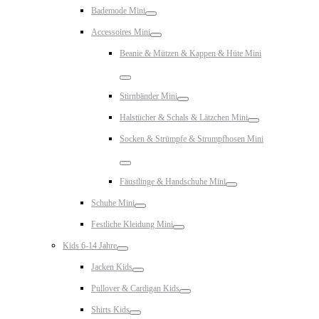
Toggle
Bademode Mini
Toggle
Accessoires Mini
Toggle
Beanie & Mützen & Kappen & Hüte Mini
Toggle
Stirnbänder Mini
Toggle
Halstücher & Schals & Lätzchen Mini
Toggle
Socken & Strümpfe & Strumpfhosen Mini
Toggle
Fäustlinge & Handschuhe Mini
Toggle
Schuhe Mini
Toggle
Festliche Kleidung Mini
Toggle
Kids 6-14 Jahre
Toggle
Jacken Kids
Toggle
Pullover & Cardigan Kids
Toggle
Shirts Kids