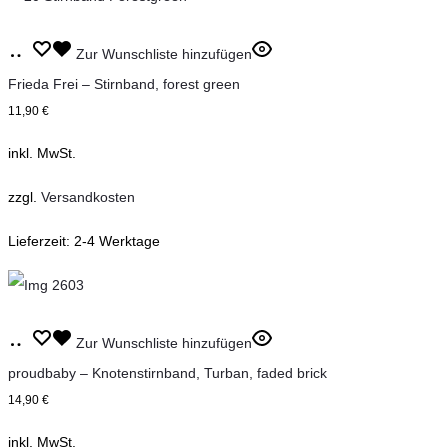
Optionen
können
Dieses
Ausführung
Zur Wunschliste hinzufügen
auf
Produkt
wählen
Frieda Frei – Stirnband, forest green
der
weist
11,90
€
Produktseite
mehrere
inkl. MwSt.
gewählt
Varianten
werden
auf.
zzgl.
Versandkosten
Die
Lieferzeit:
2-4 Werktage
Optionen
können
auf
Dieses
der
Ausführung
Zur Wunschliste hinzufügen
Produkt
Produktseite
wählen
proudbaby – Knotenstirnband, Turban, faded brick
weist
gewählt
14,90
€
mehrere
werden
inkl. MwSt.
Varianten