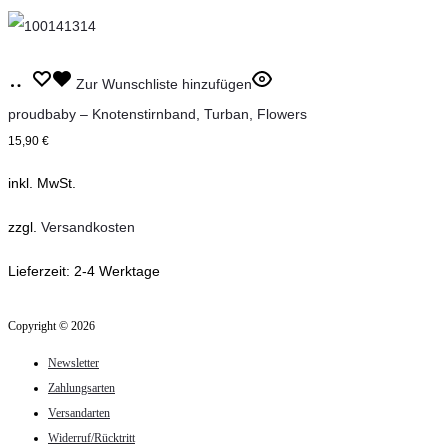
Die
Optionen
können
Dieses
Ausführung
Zur Wunschliste hinzufügen
auf
Produkt
wählen
proudbaby – Knotenstirnband, Turban, Flowers
der
weist
15,90
€
Produktseite
mehrere
inkl. MwSt.
gewählt
Varianten
werden
auf.
zzgl.
Versandkosten
Die
Lieferzeit:
2-4 Werktage
Optionen
können
Copyright © 2026
auf
Newsletter
der
Zahlungsarten
Produktseite
Versandarten
gewählt
Widerruf/Rücktritt