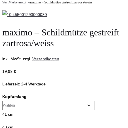
navigation
Start
Marken
maximo
maximo – Schildmütze gestreift zartrosa/weiss
–
Trinkflasche
Sommerhut
aus
gestreift
Edelstahl
hellgrau/weiss
500ml
maximo – Schildmütze gestreift
pink/blau
zartrosa/weiss
inkl. MwSt.
zzgl.
Versandkosten
19,99
€
Lieferzeit:
2-4 Werktage
Kopfumfang
41 cm
43 cm