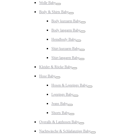
Wolle Baby
Toggle
Body & Shirts Baby
Toggle
Body kurzarm Baby
Toggle
Body langarm Baby
Toggle
Hemdbody Baby
Toggle
Shirt kurzarm Baby
Toggle
Shirt langarm Baby
Toggle
Kleider & Röcke Baby
Toggle
Hose Baby
Toggle
Hosen & Leggings Baby
Toggle
Leggings Baby
Toggle
Jeans Baby
Toggle
Shorts Baby
Toggle
Overalls & Latzhosen Baby
Toggle
Nachtwäsche & Schlafanzüge Baby
Toggle