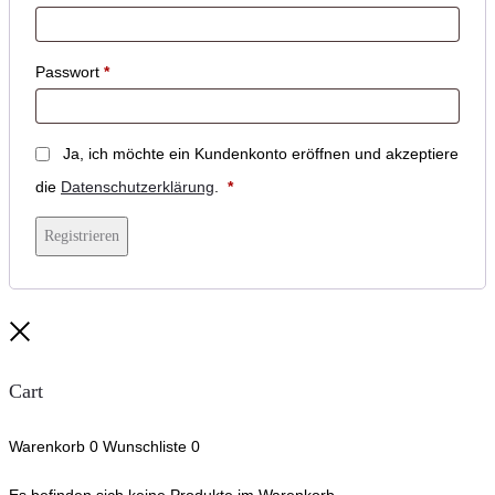
Passwort
*
Ja, ich möchte ein Kundenkonto eröffnen und akzeptiere
Erforderlich
die
Datenschutzerklärung
.
*
Registrieren
Close
Cart
Warenkorb
0
Wunschliste
0
Es befinden sich keine Produkte im Warenkorb.