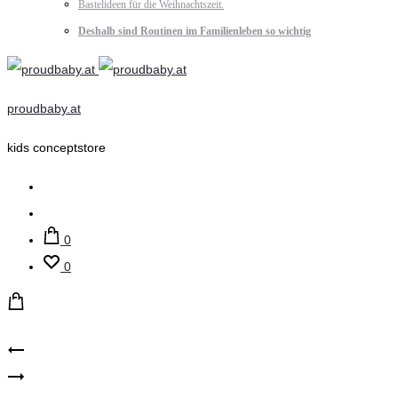
Bastelideen für die Weihnachtszeit.
Deshalb sind Routinen im Familienleben so wichtig
proudbaby.at
kids conceptstore
Suche
Account
0
0
Product
24bottles
maximo
Reactive