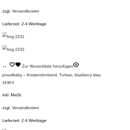
auf.
zzgl.
Versandkosten
Die
Lieferzeit:
2-4 Werktage
Optionen
können
auf
der
Produktseite
Dieses
Ausführung
Zur Wunschliste hinzufügen
gewählt
Produkt
wählen
proudbaby – Knotenstirnband, Turban, blueberry blau
werden
weist
19,90
€
mehrere
inkl. MwSt.
Varianten
auf.
zzgl.
Versandkosten
Die
Lieferzeit:
2-4 Werktage
Optionen