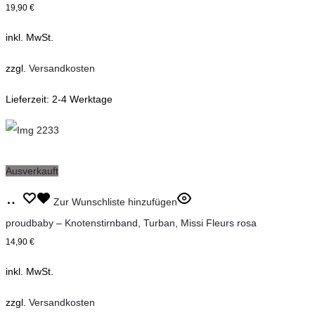
19,90
€
mehrere
inkl. MwSt.
Varianten
auf.
zzgl.
Versandkosten
Die
Lieferzeit:
2-4 Werktage
Optionen
können
auf
der
Ausverkauft
Produktseite
Dieses
Ausführung
Zur Wunschliste hinzufügen
gewählt
Produkt
wählen
proudbaby – Knotenstirnband, Turban, Missi Fleurs rosa
werden
weist
14,90
€
mehrere
inkl. MwSt.
Varianten
auf.
zzgl.
Versandkosten