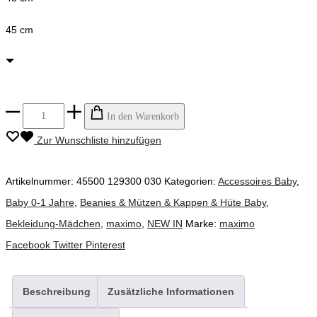
45 cm
maximo
In den Warenkorb
-
Zur Wunschliste hinzufügen
Schildmütze
gestreift
Artikelnummer:
45500 129300 030
Kategorien:
Accessoires Baby
,
zartrosa/weiss
Baby 0-1 Jahre
,
Beanies & Mützen & Kappen & Hüte Baby
,
Menge
Bekleidung-Mädchen
,
maximo
,
NEW IN
Marke:
maximo
Teilen
Facebook
Twitter
Pinterest
Beschreibung
Zusätzliche Informationen