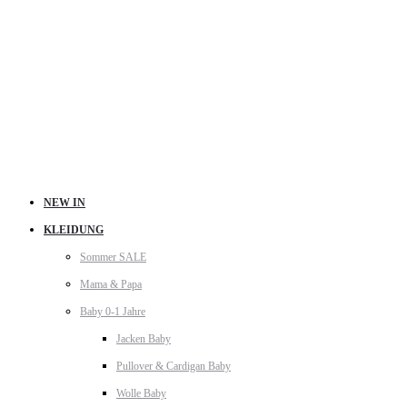
NEW IN
KLEIDUNG
Sommer SALE
Mama & Papa
Baby 0-1 Jahre
Jacken Baby
Pullover & Cardigan Baby
Wolle Baby