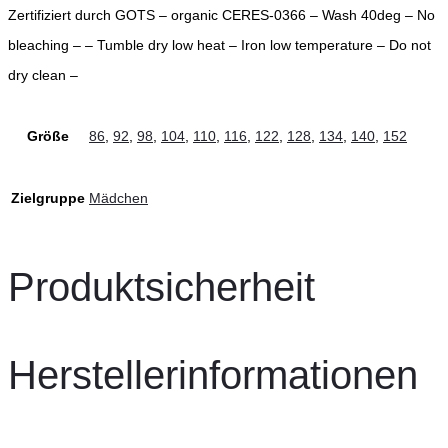
Zertifiziert durch GOTS – organic CERES-0366 – Wash 40deg – No
bleaching – – Tumble dry low heat – Iron low temperature – Do not
dry clean –
Größe
86
,
92
,
98
,
104
,
110
,
116
,
122
,
128
,
134
,
140
,
152
Zielgruppe
Mädchen
Produktsicherheit
Herstellerinformationen