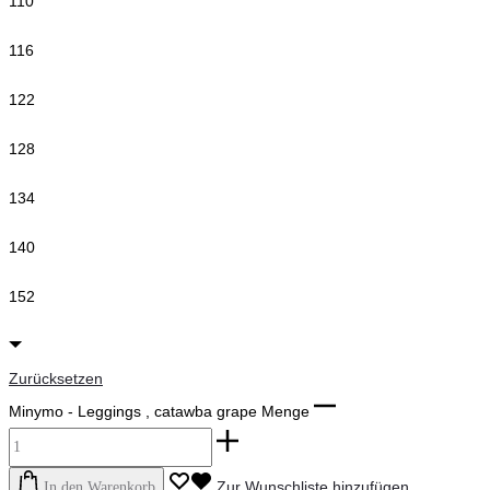
110
116
122
128
134
140
152
Zurücksetzen
Minymo - Leggings , catawba grape Menge
Zur Wunschliste hinzufügen
In den Warenkorb