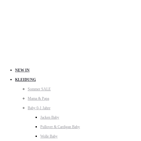
NEW IN
KLEIDUNG
Sommer SALE
Mama & Papa
Baby 0-1 Jahre
Jacken Baby
Pullover & Cardigan Baby
Wolle Baby