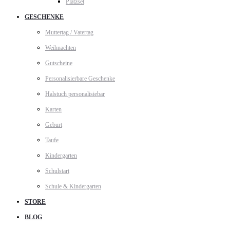
Platzset
GESCHENKE
Muttertag / Vatertag
Weihnachten
Gutscheine
Personalisierbare Geschenke
Halstuch personalisiebar
Karten
Geburt
Taufe
Kindergarten
Schulstart
Schule & Kindergarten
STORE
BLOG