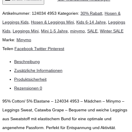
Artikelnummer:
124034 4953
Kategorien:
30% Rabatt
,
Hosen &
Leggings Kids
,
Hosen & Leggings Mini
,
Kids 6-14 Jahre
,
Leggings
Kids
,
Leggings Mini
,
Mini 1-5 Jahre
,
minymo
,
SALE
,
Winter SALE
Marke:
Minymo
Teilen
Facebook
Twitter
Pinterest
Beschreibung
Zusätzliche Informationen
Produktsicherheit
Rezensionen
0
95% Cotton/ 5% Elastane – 124034 4953 – Mädchen – Minymo –
Leggings Sweat, Catawba Grape – Bequeme und weiche Leggings
aus Sweatstoff mit elastischem Bund für eine optimale und
angenehme Passform. Perfekt für Entspannung und Aktivität.