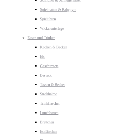
Schnuller & Schnullerhalter
Spielmatten & Babygym
Spieluhren
Wickelunterlage
Essen und Trinken
Kochen & Backen
Eis
Geschirrsets
Besteck
Tassen & Becher
Strohhalme
Trinkflaschen
Lunchboxen
Brettchen
Esslätzchen