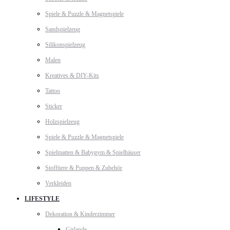
Spiele & Puzzle & Magnetspiele
Sandspielzeug
Silikonspielzeug
Malen
Kreatives & DIY-Kits
Tattoo
Sticker
Holzspielzeug
Spiele & Puzzle & Magnetspiele
Spielmatten & Babygym & Spielhäuser
Stofftiere & Puppen & Zubehör
Verkleiden
LIFESTYLE
Dekoration & Kinderzimmer
Girlande