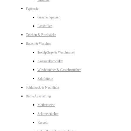
Papeterie
Geschenkpapier
Passhüllen
Taschen & Rucksäcke
Baden & Waschen
Textilpflege & Waschmittel
Kosmetikprodukte
Windeltücher & Gesichtstücher
Zahnbürste
Schlafsack & Nachtlicht
Baby-Ausstattung
Meilensteine
Schmusetücher
Rasseln