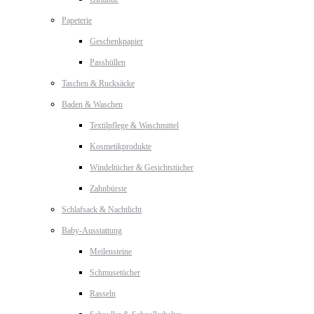
Papeterie
Geschenkpapier
Passhüllen
Taschen & Rucksäcke
Baden & Waschen
Textilpflege & Waschmittel
Kosmetikprodukte
Windeltücher & Gesichtstücher
Zahnbürste
Schlafsack & Nachtlicht
Baby-Ausstattung
Meilensteine
Schmusetücher
Rasseln