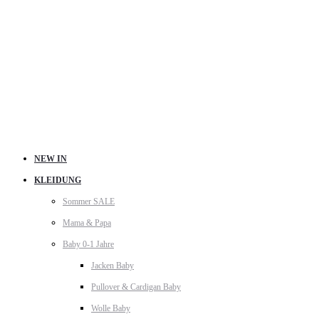
NEW IN
KLEIDUNG
Sommer SALE
Mama & Papa
Baby 0-1 Jahre
Jacken Baby
Pullover & Cardigan Baby
Wolle Baby