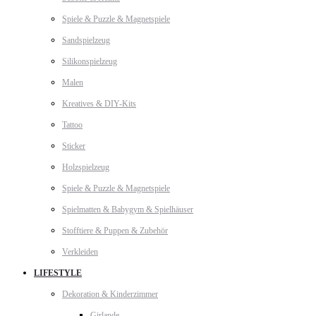
Spiele & Puzzle & Magnetspiele
Sandspielzeug
Silikonspielzeug
Malen
Kreatives & DIY-Kits
Tattoo
Sticker
Holzspielzeug
Spiele & Puzzle & Magnetspiele
Spielmatten & Babygym & Spielhäuser
Stofftiere & Puppen & Zubehör
Verkleiden
LIFESTYLE
Dekoration & Kinderzimmer
Girlande