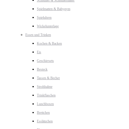
Schnuller & Schnullerhalter
Spielmatten & Babygym
Spieluhren
Wickelunterlage
Essen und Trinken
Kochen & Backen
Eis
Geschirrsets
Besteck
Tassen & Becher
Strohhalme
Trinkflaschen
Lunchboxen
Brettchen
Esslätzchen