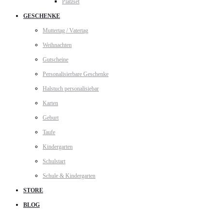
Platzset
GESCHENKE
Muttertag / Vatertag
Weihnachten
Gutscheine
Personalisierbare Geschenke
Halstuch personalisiebar
Karten
Geburt
Taufe
Kindergarten
Schulstart
Schule & Kindergarten
STORE
BLOG