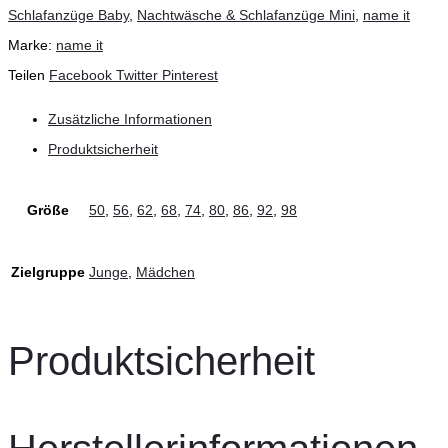
Schlafanzüge Baby
,
Nachtwäsche & Schlafanzüge Mini
,
name it
Marke:
name it
Teilen
Facebook
Twitter
Pinterest
Zusätzliche Informationen
Produktsicherheit
Größe
50
,
56
,
62
,
68
,
74
,
80
,
86
,
92
,
98
Zielgruppe
Junge
,
Mädchen
Produktsicherheit