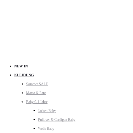
NEW IN
KLEIDUNG
Sommer SALE
Mama & Papa
Baby 0-1 Jahre
Jacken Baby
Pullover & Cardigan Baby
Wolle Baby