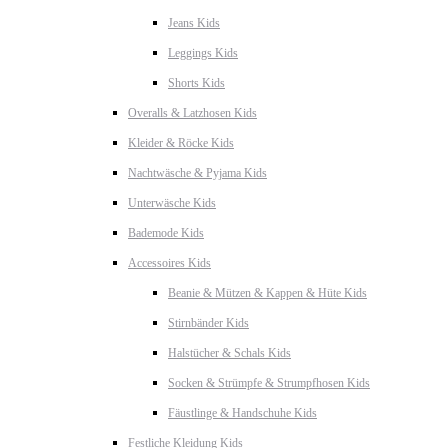
Jeans Kids
Leggings Kids
Shorts Kids
Overalls & Latzhosen Kids
Kleider & Röcke Kids
Nachtwäsche & Pyjama Kids
Unterwäsche Kids
Bademode Kids
Accessoires Kids
Beanie & Mützen & Kappen & Hüte Kids
Stirnbänder Kids
Halstücher & Schals Kids
Socken & Strümpfe & Strumpfhosen Kids
Fäustlinge & Handschuhe Kids
Festliche Kleidung Kids