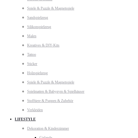
Spiele & Puzzle & Magnetspiele
Sandspielzeug
Silikonspielzeug
Malen
Kreatives & DIY-Kits
Tattoo
Sticker
Holzspielzeug
Spiele & Puzzle & Magnetspiele
Spielmatten & Babygym & Spielhäuser
Stofftiere & Puppen & Zubehör
Verkleiden
LIFESTYLE
Dekoration & Kinderzimmer
Girlande