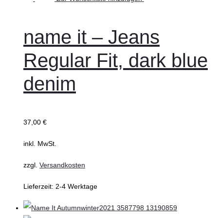
wählen
Produkt
weist
name it – Jeans
mehrere
Regular Fit, dark blue
Varianten
auf.
denim
Die
Optionen
können
37,00
€
auf
inkl. MwSt.
der
Produktseite
zzgl.
Versandkosten
gewählt
Lieferzeit:
2-4 Werktage
werden