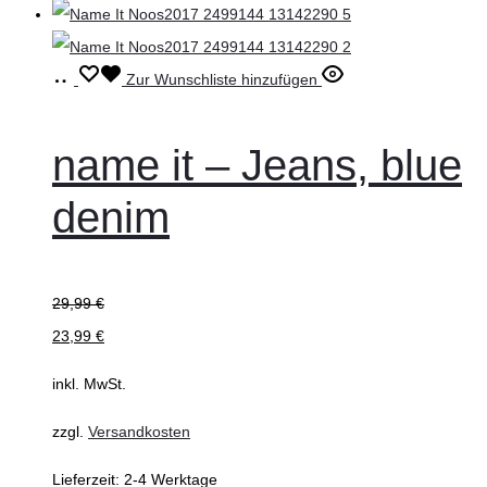
Produktseite
gewählt
werden
Ausführung
Dieses
Zur Wunschliste hinzufügen
wählen
Produkt
weist
name it – Jeans, blue
mehrere
denim
Varianten
auf.
Die
29,99
€
Optionen
23,99
€
können
auf
inkl. MwSt.
der
zzgl.
Versandkosten
Produktseite
gewählt
Lieferzeit:
2-4 Werktage