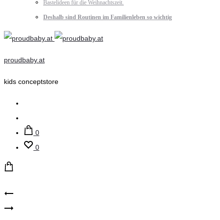
Bastelideen für die Weihnachtszeit.
Deshalb sind Routinen im Familienleben so wichtig
proudbaby.at
kids conceptstore
Suche
Account
0
0
Product
name
name
it