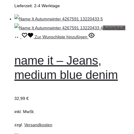
Lieferzeit:
2-4 Werktage
werden
Ausverkauft
Ausführung
Dieses
Zur Wunschliste hinzufügen
wählen
Produkt
weist
name it – Jeans,
mehrere
medium blue denim
Varianten
auf.
Die
32,99
€
Optionen
können
inkl. MwSt.
auf
zzgl.
Versandkosten
der