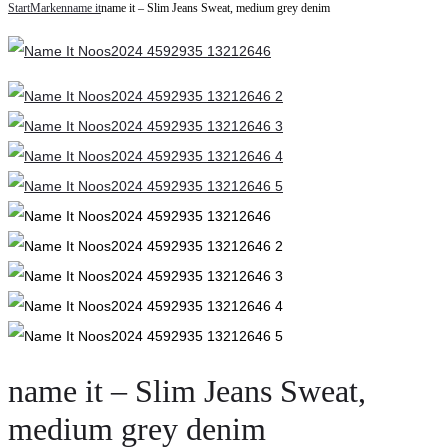
navigation
Start
Marken
name it
name it – Slim Jeans Sweat, medium grey denim
it
–
–
Slim
Hose,
Jeans
olive
Sweat,
night
dark
blue
denim
name it – Slim Jeans Sweat,
medium grey denim