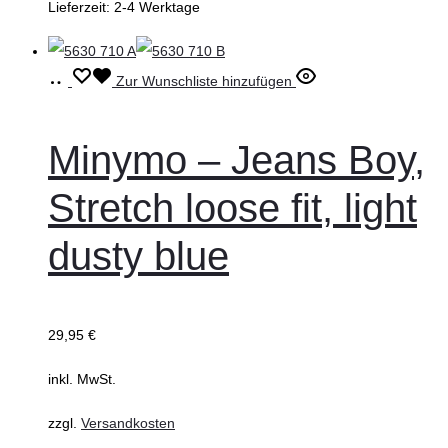
Lieferzeit:
2-4 Werktage
gewählt
werden
Ausführung
Dieses
Zur Wunschliste hinzufügen
wählen
Produkt
weist
Minymo – Jeans Boy,
mehrere
Stretch loose fit, light
Varianten
auf.
dusty blue
Die
Optionen
können
29,95
€
auf
inkl. MwSt.
der
Produktseite
zzgl.
Versandkosten
gewählt