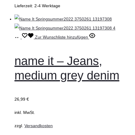
Lieferzeit:
2-4 Werktage
werden
Ausführung
Dieses
Zur Wunschliste hinzufügen
wählen
Produkt
weist
name it – Jeans,
mehrere
medium grey denim
Varianten
auf.
Die
26,99
€
Optionen
können
inkl. MwSt.
auf
zzgl.
Versandkosten
der