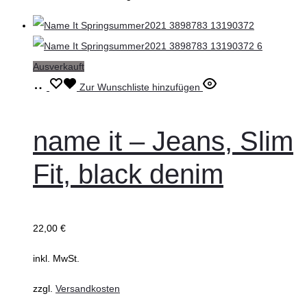
werden
Ausverkauft
Ausführung
Dieses
Zur Wunschliste hinzufügen
wählen
Produkt
weist
name it – Jeans, Slim
mehrere
Fit, black denim
Varianten
auf.
Die
22,00
€
Optionen
können
inkl. MwSt.
auf
zzgl.
Versandkosten
der