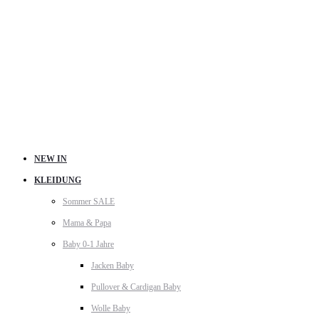
NEW IN
KLEIDUNG
Sommer SALE
Mama & Papa
Baby 0-1 Jahre
Jacken Baby
Pullover & Cardigan Baby
Wolle Baby