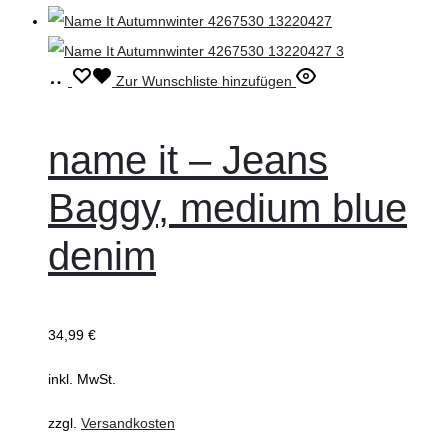
Ausführung
Dieses
Zur Wunschliste hinzufügen
wählen
Produkt
weist
name it – Jeans
mehrere
Baggy, medium blue
Varianten
auf.
denim
Die
Optionen
können
34,99
€
auf
inkl. MwSt.
der
Produktseite
zzgl.
Versandkosten
gewählt