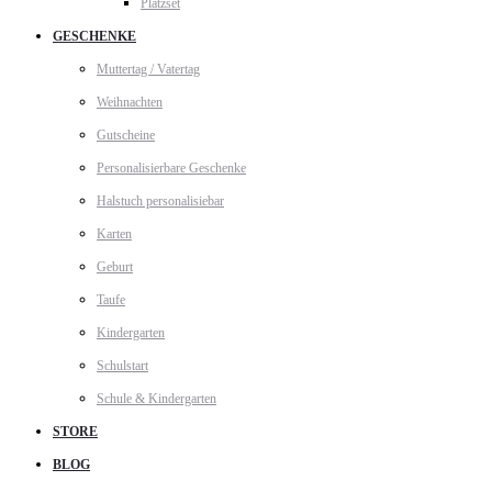
Platzset
GESCHENKE
Muttertag / Vatertag
Weihnachten
Gutscheine
Personalisierbare Geschenke
Halstuch personalisiebar
Karten
Geburt
Taufe
Kindergarten
Schulstart
Schule & Kindergarten
STORE
BLOG