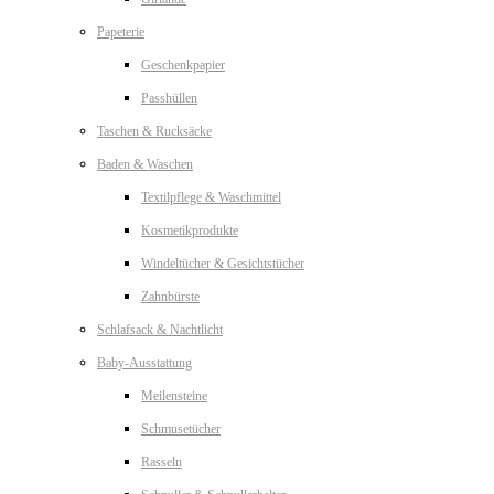
Papeterie
Geschenkpapier
Passhüllen
Taschen & Rucksäcke
Baden & Waschen
Textilpflege & Waschmittel
Kosmetikprodukte
Windeltücher & Gesichtstücher
Zahnbürste
Schlafsack & Nachtlicht
Baby-Ausstattung
Meilensteine
Schmusetücher
Rasseln