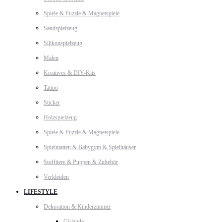
Spiele & Puzzle & Magnetspiele
Sandspielzeug
Silikonspielzeug
Malen
Kreatives & DIY-Kits
Tattoo
Sticker
Holzspielzeug
Spiele & Puzzle & Magnetspiele
Spielmatten & Babygym & Spielhäuser
Stofftiere & Puppen & Zubehör
Verkleiden
LIFESTYLE
Dekoration & Kinderzimmer
Girlande