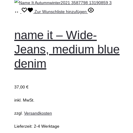
Ausführung
Dieses
Zur Wunschliste hinzufügen
wählen
Produkt
weist
name it – Wide-
mehrere
Jeans, medium blue
Varianten
auf.
denim
Die
Optionen
können
37,00
€
auf
inkl. MwSt.
der
Produktseite
zzgl.
Versandkosten
gewählt
Lieferzeit:
2-4 Werktage
werden