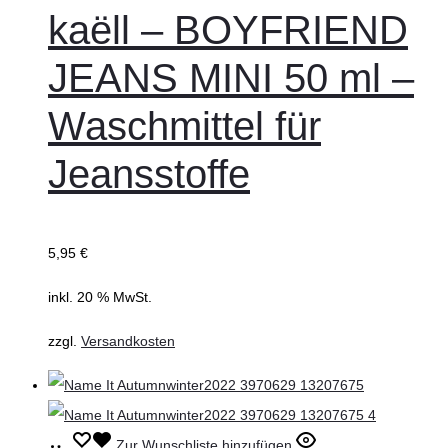
kaëll – BOYFRIEND
JEANS MINI 50 ml –
Waschmittel für
Jeansstoffe
5,95
€
inkl. 20 % MwSt.
zzgl.
Versandkosten
Ausführung
Dieses
Zur Wunschliste hinzufügen