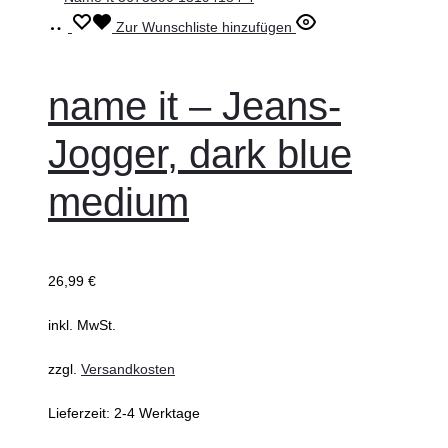
werden
Ausführung
Dieses
Zur Wunschliste hinzufügen
wählen
Produkt
weist
name it – Jeans-
mehrere
Jogger, dark blue
Varianten
auf.
medium
Die
Optionen
können
26,99
€
auf
inkl. MwSt.
der
Produktseite
zzgl.
Versandkosten
gewählt
Lieferzeit:
2-4 Werktage
werden