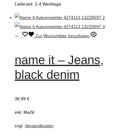
Produktseite
Lieferzeit:
2-4 Werktage
gewählt
werden
Ausführung
Dieses
Zur Wunschliste hinzufügen
wählen
Produkt
weist
name it – Jeans,
mehrere
black denim
Varianten
auf.
Die
38,99
€
Optionen
können
inkl. MwSt.
auf
zzgl.
Versandkosten
der
Produktseite