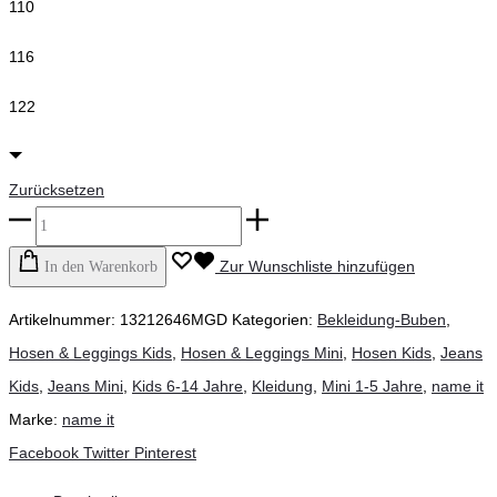
110
116
122
Zurücksetzen
name
it
Zur Wunschliste hinzufügen
In den Warenkorb
-
Artikelnummer:
13212646MGD
Kategorien:
Bekleidung-Buben
,
Slim
Hosen & Leggings Kids
,
Hosen & Leggings Mini
,
Hosen Kids
,
Jeans
Jeans
Kids
,
Jeans Mini
,
Kids 6-14 Jahre
,
Kleidung
,
Mini 1-5 Jahre
,
name it
Sweat,
Marke:
name it
medium
Teilen
Facebook
Twitter
Pinterest
grey
denim