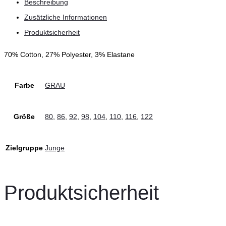
Beschreibung
Menge
Zusätzliche Informationen
Produktsicherheit
70% Cotton, 27% Polyester, 3% Elastane
Farbe
GRAU
Größe
80
,
86
,
92
,
98
,
104
,
110
,
116
,
122
Zielgruppe
Junge
Produktsicherheit