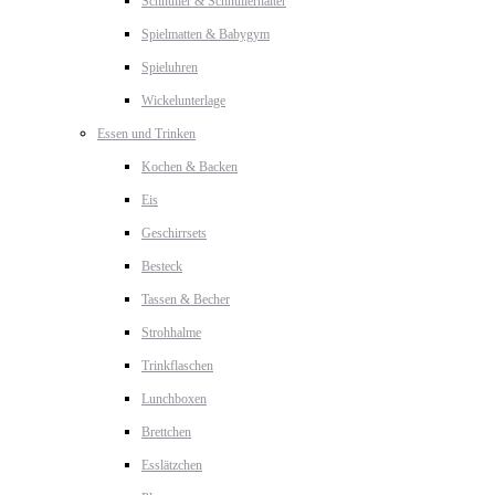
Schnuller & Schnullerhalter
Spielmatten & Babygym
Spieluhren
Wickelunterlage
Essen und Trinken
Kochen & Backen
Eis
Geschirrsets
Besteck
Tassen & Becher
Strohhalme
Trinkflaschen
Lunchboxen
Brettchen
Esslätzchen