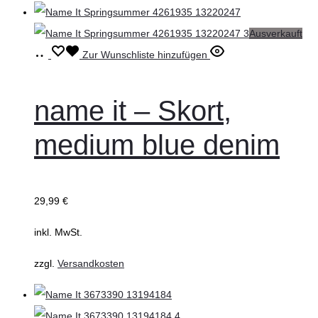
Produktseite
gewählt
Ausverkauft
werden
Ausführung
Dieses
Zur Wunschliste hinzufügen
wählen
Produkt
weist
name it – Skort,
mehrere
medium blue denim
Varianten
auf.
Die
29,99
€
Optionen
können
inkl. MwSt.
auf
zzgl.
Versandkosten
der
Produktseite
gewählt