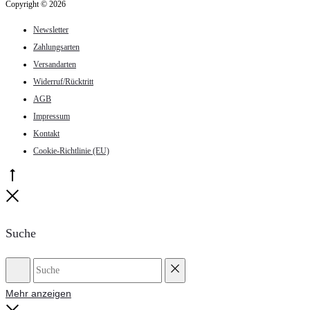
Copyright © 2026
Newsletter
Zahlungsarten
Versandarten
Widerruf/Rücktritt
AGB
Impressum
Kontakt
Cookie-Richtlinie (EU)
Go
to
Close
top
Suche
Suche
Reset
Mehr anzeigen