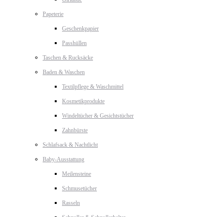
Papeterie
Geschenkpapier
Passhüllen
Taschen & Rucksäcke
Baden & Waschen
Textilpflege & Waschmittel
Kosmetikprodukte
Windeltücher & Gesichtstücher
Zahnbürste
Schlafsack & Nachtlicht
Baby-Ausstattung
Meilensteine
Schmusetücher
Rasseln