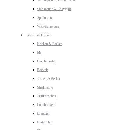
Schnuller & Schnullerhalter
Spielmatten & Babygym
Spieluhren
Wickelunterlage
Essen und Trinken
Kochen & Backen
Eis
Geschirrsets
Besteck
Tassen & Becher
Strohhalme
Trinkflaschen
Lunchboxen
Brettchen
Esslätzchen