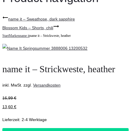
name it – Sweathose, dark sapphire
Blossom Kids – Shorts, chili
Start
Marken
name it
name it – Strickweste, heather
name it – Strickweste, heather
inkl. MwSt.
zzgl.
Versandkosten
16,99
€
13,60
€
Lieferzeit:
2-4 Werktage