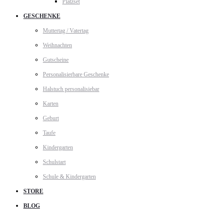
Platzset
GESCHENKE
Muttertag / Vatertag
Weihnachten
Gutscheine
Personalisierbare Geschenke
Halstuch personalisiebar
Karten
Geburt
Taufe
Kindergarten
Schulstart
Schule & Kindergarten
STORE
BLOG