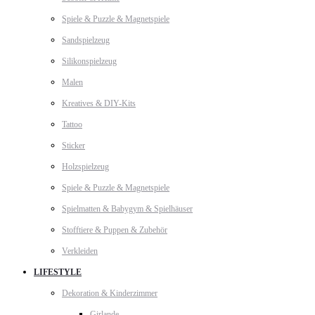
Spiele & Puzzle & Magnetspiele
Sandspielzeug
Silikonspielzeug
Malen
Kreatives & DIY-Kits
Tattoo
Sticker
Holzspielzeug
Spiele & Puzzle & Magnetspiele
Spielmatten & Babygym & Spielhäuser
Stofftiere & Puppen & Zubehör
Verkleiden
LIFESTYLE
Dekoration & Kinderzimmer
Girlande