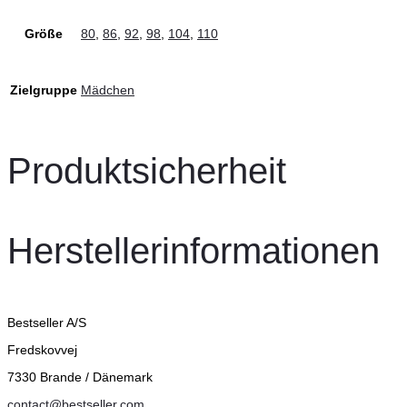
Größe
80
,
86
,
92
,
98
,
104
,
110
Zielgruppe
Mädchen
Produktsicherheit
Herstellerinformationen
Bestseller A/S
Fredskovvej
7330 Brande / Dänemark
contact@bestseller.com