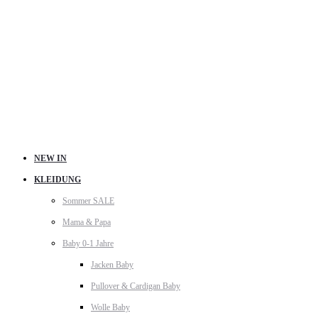
NEW IN
KLEIDUNG
Sommer SALE
Mama & Papa
Baby 0-1 Jahre
Jacken Baby
Pullover & Cardigan Baby
Wolle Baby