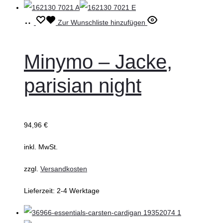
werden
Ausführung
Dieses
Zur Wunschliste hinzufügen
wählen
Produkt
weist
Minymo – Jacke,
mehrere
parisian night
Varianten
auf.
Die
94,96
€
Optionen
können
inkl. MwSt.
auf
zzgl.
Versandkosten
der
Produktseite
Lieferzeit:
2-4 Werktage
gewählt
werden