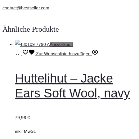
contact@bestseller.com
Ähnliche Produkte
Ausverkauft
Ausführung
Dieses
Zur Wunschliste hinzufügen
wählen
Produkt
weist
Huttelihut – Jacke
mehrere
Ears Soft Wool, navy
Varianten
auf.
Die
79,96
€
Optionen
können
inkl. MwSt.
auf