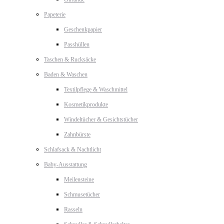
Papeterie
Geschenkpapier
Passhüllen
Taschen & Rucksäcke
Baden & Waschen
Textilpflege & Waschmittel
Kosmetikprodukte
Windeltücher & Gesichtstücher
Zahnbürste
Schlafsack & Nachtlicht
Baby-Ausstattung
Meilensteine
Schmusetücher
Rasseln