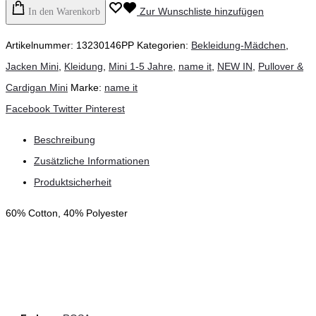
it
Zur Wunschliste hinzufügen
In den Warenkorb
-
Artikelnummer:
13230146PP
Kategorien:
Bekleidung-Mädchen
,
Sweatshirt
Jacken Mini
,
Kleidung
,
Mini 1-5 Jahre
,
name it
,
NEW IN
,
Pullover &
Jacke,
Cardigan Mini
Marke:
name it
parfait
Teilen
Facebook
Twitter
Pinterest
pink
Menge
Beschreibung
Zusätzliche Informationen
Produktsicherheit
60% Cotton, 40% Polyester