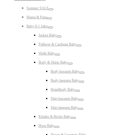
Toggle
Sommer SALE
Toggle
Mama & Papa
Toggle
Baby 0-1 Jahre
Toggle
Jacken Baby
Toggle
Pullover & Cardigan Baby
Toggle
Wolle Baby
Toggle
Body & Shirts Baby
Toggle
Body kurzarm Baby
Toggle
Body langarm Baby
Toggle
Hemdbody Baby
Toggle
Shirt kurzarm Baby
Toggle
Shirt langarm Baby
Toggle
Kleider & Röcke Baby
Toggle
Hose Baby
Toggle
Hosen & Leggings Baby