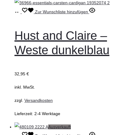
Ausführung
Dieses
Zur Wunschliste hinzufügen
wählen
Produkt
weist
Hust and Claire –
mehrere
Weste dunkelblau
Varianten
auf.
Die
32,95
€
Optionen
können
inkl. MwSt.
auf
zzgl.
Versandkosten
der
Produktseite
Lieferzeit:
2-4 Werktage
gewählt
Ausverkauft
werden