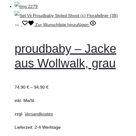
werden
Ausführung
Dieses
Zur Wunschliste hinzufügen
wählen
Produkt
weist
proudbaby – Jacke
mehrere
aus Wollwalk, grau
Varianten
auf.
Die
74,90
€
–
94,90
€
Optionen
können
inkl. MwSt.
auf
zzgl.
Versandkosten
der
Produktseite
Lieferzeit:
2-4 Werktage
gewählt