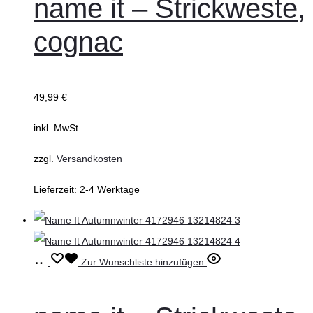
name it – Strickweste,
mehrere
cognac
Varianten
auf.
Die
49,99
€
Optionen
können
inkl. MwSt.
auf
zzgl.
Versandkosten
der
Produktseite
Lieferzeit:
2-4 Werktage
gewählt
werden
Ausführung
Dieses
Zur Wunschliste hinzufügen
wählen
Produkt
weist