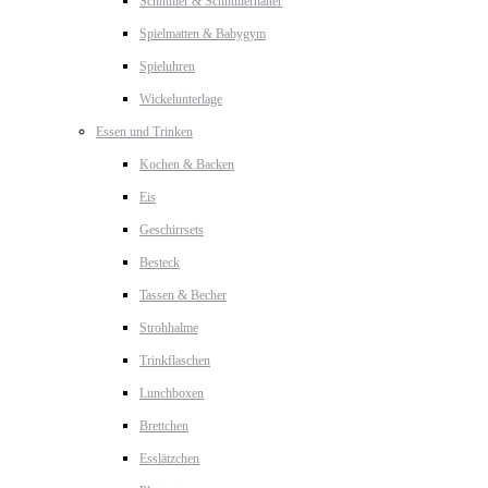
Schnuller & Schnullerhalter
Spielmatten & Babygym
Spieluhren
Wickelunterlage
Essen und Trinken
Kochen & Backen
Eis
Geschirrsets
Besteck
Tassen & Becher
Strohhalme
Trinkflaschen
Lunchboxen
Brettchen
Esslätzchen