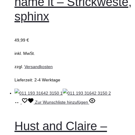
name it – Strickweste,
mehrere
sphinx
Varianten
auf.
Die
49,99
€
Optionen
können
inkl. MwSt.
auf
zzgl.
Versandkosten
der
Produktseite
Lieferzeit:
2-4 Werktage
gewählt
werden
Ausführung
Dieses
Zur Wunschliste hinzufügen
wählen
Produkt
weist
Hust and Claire –
mehrere