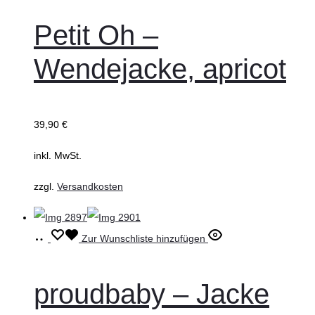
weist
Petit Oh –
mehrere
Wendejacke, apricot
Varianten
auf.
Die
39,90
€
Optionen
können
inkl. MwSt.
auf
zzgl.
Versandkosten
der
Produktseite
gewählt
Ausführung
Dieses
Zur Wunschliste hinzufügen
werden
wählen
Produkt
weist
proudbaby – Jacke
mehrere