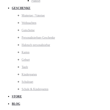
Platzset
GESCHENKE
Muttertag / Vatertag
Weihnachten
Gutscheine
Personalisierbare Geschenke
Halstuch personalisiebar
Karten
Geburt
Taufe
Kindergarten
Schulstart
Schule & Kindergarten
STORE
BLOG