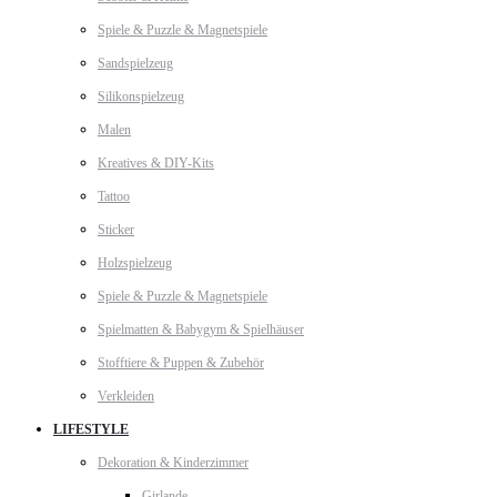
Spiele & Puzzle & Magnetspiele
Sandspielzeug
Silikonspielzeug
Malen
Kreatives & DIY-Kits
Tattoo
Sticker
Holzspielzeug
Spiele & Puzzle & Magnetspiele
Spielmatten & Babygym & Spielhäuser
Stofftiere & Puppen & Zubehör
Verkleiden
LIFESTYLE
Dekoration & Kinderzimmer
Girlande