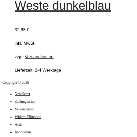
Weste dunkelblau
Varianten
auf.
Die
32,95
€
Optionen
können
inkl. MwSt.
auf
zzgl.
Versandkosten
der
Produktseite
Lieferzeit:
2-4 Werktage
gewählt
Copyright © 2026
werden
Newsletter
Zahlungsarten
Versandarten
Widerruf/Rücktritt
AGB
Impressum