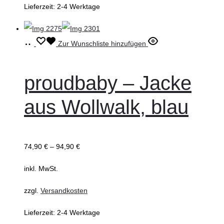
Produktseite
Lieferzeit:
2-4 Werktage
gewählt
werden
Ausführung
Dieses
Zur Wunschliste hinzufügen
wählen
Produkt
weist
proudbaby – Jacke
mehrere
aus Wollwalk, blau
Varianten
auf.
Die
74,90
€
–
94,90
€
Optionen
können
inkl. MwSt.
auf
zzgl.
Versandkosten
der
Produktseite
Lieferzeit:
2-4 Werktage
gewählt