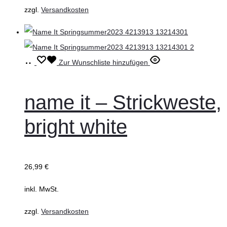
zzgl.
Versandkosten
der
Produktseite
gewählt
werden
Ausführung
Dieses
Zur Wunschliste hinzufügen
wählen
Produkt
weist
name it – Strickweste,
mehrere
bright white
Varianten
auf.
Die
26,99
€
Optionen
können
inkl. MwSt.
auf
zzgl.
Versandkosten
der