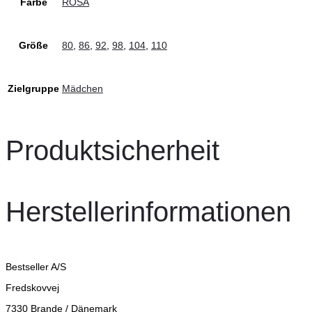
Farbe
ROSA
Größe
80
,
86
,
92
,
98
,
104
,
110
Zielgruppe
Mädchen
Produktsicherheit
Herstellerinformationen
Bestseller A/S
Fredskovvej
7330 Brande / Dänemark