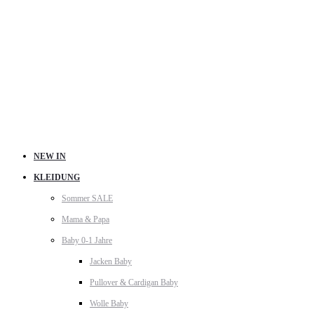
NEW IN
KLEIDUNG
Sommer SALE
Mama & Papa
Baby 0-1 Jahre
Jacken Baby
Pullover & Cardigan Baby
Wolle Baby