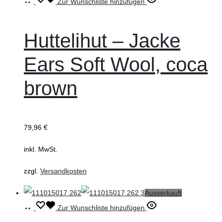
Ausführung
Dieses
Zur Wunschliste hinzufügen
wählen
Produkt
weist
Huttelihut – Jacke
mehrere
Ears Soft Wool, coca
Varianten
auf.
brown
Die
Optionen
können
79,96
€
auf
inkl. MwSt.
der
Produktseite
zzgl.
Versandkosten
gewählt
Ausverkauft
werden
Ausführung
Dieses
Zur Wunschliste hinzufügen
wählen
Produkt