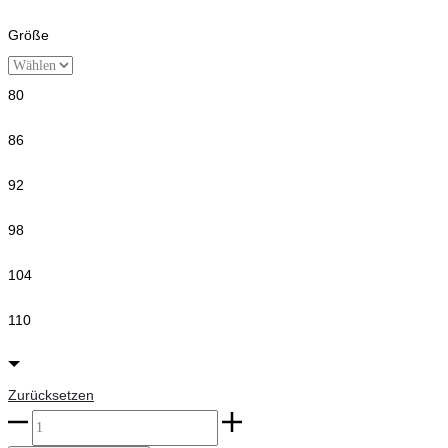
Größe
80
86
92
98
104
110
Zurücksetzen
name