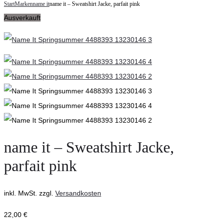
navigation
Start
Marken
name it
name it – Sweatshirt Jacke, parfait pink
it
–
Ausverkauft
–
Shirt
Sweatshirt
kurzarm,
Jacke,
bleached
chambray
sand
blue
name it – Sweatshirt Jacke,
parfait pink
inkl. MwSt.
zzgl.
Versandkosten
22,00
€