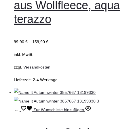
aus Wollfleece, aqua
Varianten
auf.
terazzo
Die
Optionen
können
99,90
€
–
159,90
€
auf
inkl. MwSt.
der
Produktseite
zzgl.
Versandkosten
gewählt
Lieferzeit:
2-4 Werktage
werden
Ausführung
Dieses
Zur Wunschliste hinzufügen
wählen
Produkt
weist