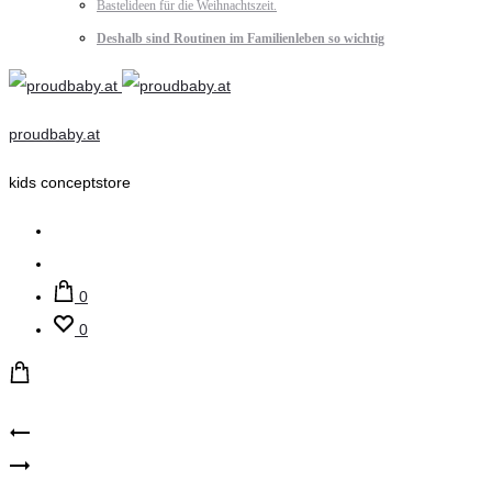
Bastelideen für die Weihnachtszeit.
Deshalb sind Routinen im Familienleben so wichtig
proudbaby.at
kids conceptstore
Suche
Account
0
0
Product
LiL
name
´Atelier