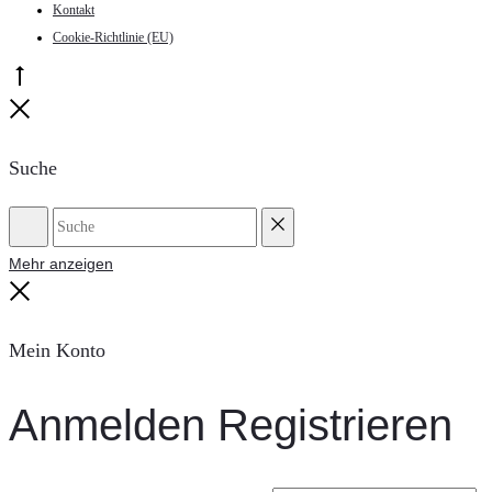
Kontakt
Cookie-Richtlinie (EU)
Go
to
Close
top
Suche
Suche
Reset
Mehr anzeigen
Close
Mein Konto
Anmelden
Registrieren