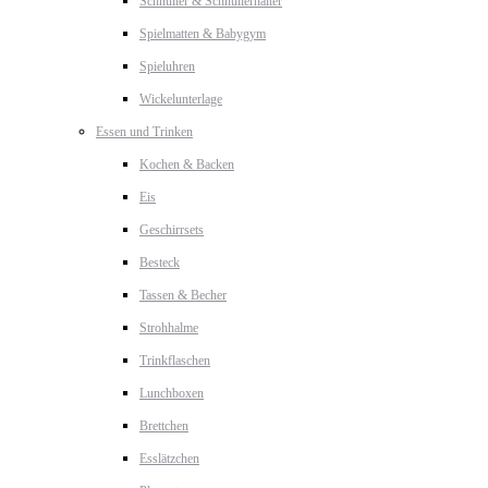
Schnuller & Schnullerhalter
Spielmatten & Babygym
Spieluhren
Wickelunterlage
Essen und Trinken
Kochen & Backen
Eis
Geschirrsets
Besteck
Tassen & Becher
Strohhalme
Trinkflaschen
Lunchboxen
Brettchen
Esslätzchen