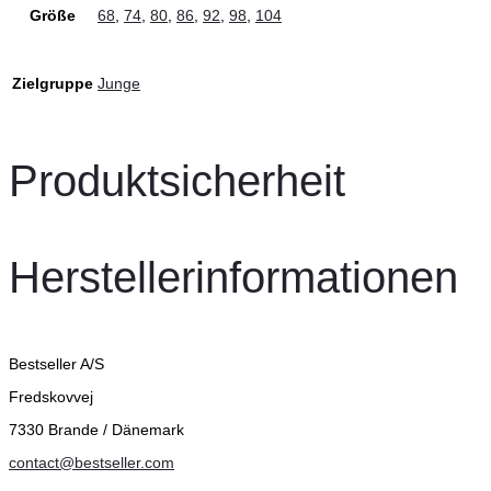
Größe
68
,
74
,
80
,
86
,
92
,
98
,
104
Zielgruppe
Junge
Produktsicherheit
Herstellerinformationen
Bestseller A/S
Fredskovvej
7330 Brande / Dänemark
contact@bestseller.com