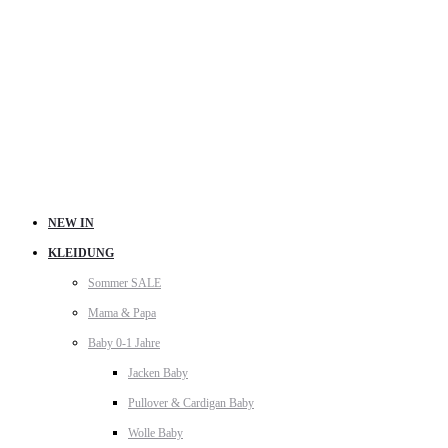
NEW IN
KLEIDUNG
Sommer SALE
Mama & Papa
Baby 0-1 Jahre
Jacken Baby
Pullover & Cardigan Baby
Wolle Baby