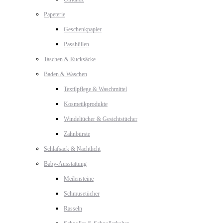
Papeterie
Geschenkpapier
Passhüllen
Taschen & Rucksäcke
Baden & Waschen
Textilpflege & Waschmittel
Kosmetikprodukte
Windeltücher & Gesichtstücher
Zahnbürste
Schlafsack & Nachtlicht
Baby-Ausstattung
Meilensteine
Schmusetücher
Rasseln