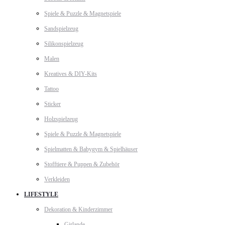
Spiele & Puzzle & Magnetspiele
Sandspielzeug
Silikonspielzeug
Malen
Kreatives & DIY-Kits
Tattoo
Sticker
Holzspielzeug
Spiele & Puzzle & Magnetspiele
Spielmatten & Babygym & Spielhäuser
Stofftiere & Puppen & Zubehör
Verkleiden
LIFESTYLE
Dekoration & Kinderzimmer
Girlande