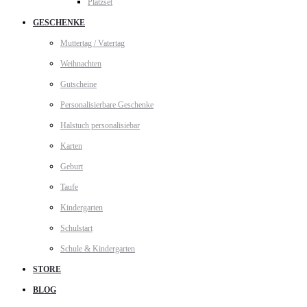
Platzset
GESCHENKE
Muttertag / Vatertag
Weihnachten
Gutscheine
Personalisierbare Geschenke
Halstuch personalisiebar
Karten
Geburt
Taufe
Kindergarten
Schulstart
Schule & Kindergarten
STORE
BLOG