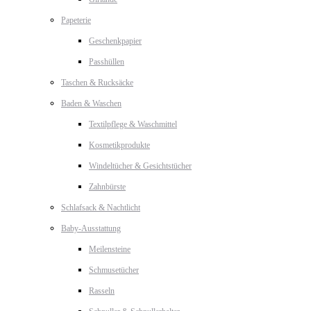
Papeterie
Geschenkpapier
Passhüllen
Taschen & Rucksäcke
Baden & Waschen
Textilpflege & Waschmittel
Kosmetikprodukte
Windeltücher & Gesichtstücher
Zahnbürste
Schlafsack & Nachtlicht
Baby-Ausstattung
Meilensteine
Schmusetücher
Rasseln