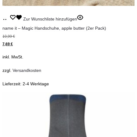
Dieses
Ausführung
Zur Wunschliste hinzufügen
Produkt
wählen
name it – Magic Handschuhe, apple butter (2er Pack)
weist
10,99
€
mehrere
7,69
€
Varianten
inkl. MwSt.
auf.
Die
zzgl.
Versandkosten
Optionen
Lieferzeit:
2-4 Werktage
können
auf
der
Produktseite
gewählt
werden