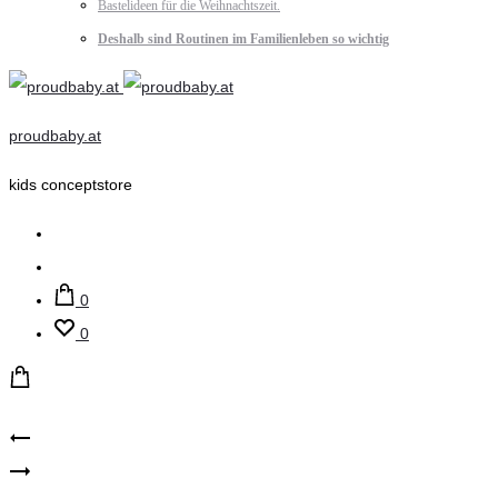
Bastelideen für die Weihnachtszeit.
Deshalb sind Routinen im Familienleben so wichtig
proudbaby.at
kids conceptstore
Suche
Account
0
0
Product
proudbaby
proudbaby
–