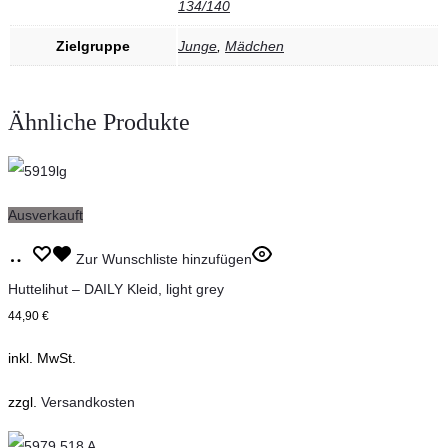
134/140
Zielgruppe
Junge
,
Mädchen
Ähnliche Produkte
Ausverkauft
Dieses
Ausführung
Zur Wunschliste hinzufügen
Produkt
wählen
Huttelihut – DAILY Kleid, light grey
weist
44,90
€
mehrere
inkl. MwSt.
Varianten
auf.
zzgl.
Versandkosten
Die