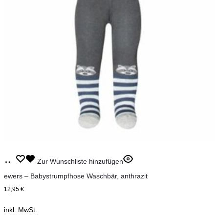
Dieses
Ausführung
Zur Wunschliste hinzufügen
Produkt
wählen
ewers – Babystrumpfhose Waschbär, anthrazit
weist
12,95
€
mehrere
inkl. MwSt.
Varianten