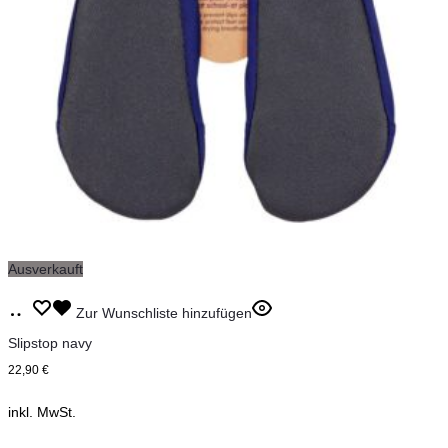
Ausverkauft
Dieses
Ausführung
Zur Wunschliste hinzufügen
Produkt
wählen
Slipstop navy
weist
22,90
€
mehrere
inkl. MwSt.
Varianten
auf.