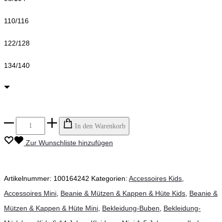
110/116
122/128
134/140
proudbaby
In den Warenkorb
-
Zur Wunschliste hinzufügen
Beanie
Cava,
Artikelnummer:
100164242
Kategorien:
Accessoires Kids
,
dotted
Accessoires Mini
,
Beanie & Mützen & Kappen & Hüte Kids
,
Beanie &
line
Mützen & Kappen & Hüte Mini
,
Bekleidung-Buben
,
Bekleidung-
türkis