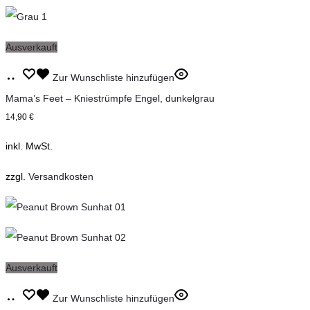
können
auf
Ausverkauft
der
Dieses
Produktseite
Ausführung
Zur Wunschliste hinzufügen
Produkt
gewählt
wählen
Mama’s Feet – Kniestrümpfe Engel, dunkelgrau
weist
werden
14,90
€
mehrere
inkl. MwSt.
Varianten
auf.
zzgl.
Versandkosten
Die
Optionen
können
auf
Ausverkauft
der
Dieses
Produktseite
Ausführung
Zur Wunschliste hinzufügen
Produkt