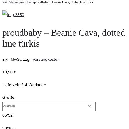
navigation
Start
Marken
proudbaby
proudbaby – Beanie Cava, dotted line türkis
–
Beanie
Beanie
Midi,
Midi,
Dotted
Dotted
Line
proudbaby – Beanie Cava, dotted
Line
türkis
line türkis
petrol
inkl. MwSt.
zzgl.
Versandkosten
19,90
€
Lieferzeit:
2-4 Werktage
Größe
86/92
98/104