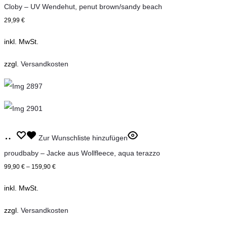
gewählt
wählen
Cloby – UV Wendehut, penut brown/sandy beach
weist
werden
29,99
€
mehrere
inkl. MwSt.
Varianten
auf.
zzgl.
Versandkosten
Die
Optionen
können
auf
Dieses
der
Ausführung
Zur Wunschliste hinzufügen
Produkt
Produktseite
wählen
proudbaby – Jacke aus Wollfleece, aqua terazzo
weist
gewählt
99,90
€
–
159,90
€
mehrere
werden
inkl. MwSt.
Varianten
auf.
zzgl.
Versandkosten
Die