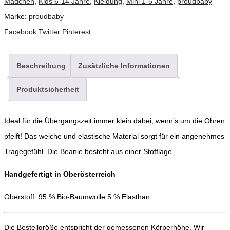
Mädchen
,
Kids 6-14 Jahre
,
Kleidung
,
Mini 1-5 Jahre
,
proudbaby
Menge
Marke:
proudbaby
Teilen
Facebook
Twitter
Pinterest
Beschreibung
Zusätzliche Informationen
Produktsicherheit
Ideal für die Übergangszeit immer klein dabei, wenn’s um die Ohren
pfeift! Das weiche und elastische Material sorgt für ein angenehmes
Tragegefühl. Die Beanie besteht aus einer Stofflage.
Handgefertigt in Oberösterreich
Oberstoff: 95 % Bio-Baumwolle 5 % Elasthan
Die Bestellgröße entspricht der gemessenen Körperhöhe. Wir