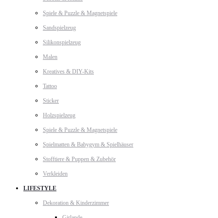
Spiele & Puzzle & Magnetspiele
Sandspielzeug
Silikonspielzeug
Malen
Kreatives & DIY-Kits
Tattoo
Sticker
Holzspielzeug
Spiele & Puzzle & Magnetspiele
Spielmatten & Babygym & Spielhäuser
Stofftiere & Puppen & Zubehör
Verkleiden
LIFESTYLE
Dekoration & Kinderzimmer
Girlande