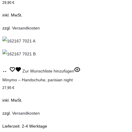
werden
29,90
€
mehrere
inkl. MwSt.
Varianten
auf.
zzgl.
Versandkosten
Die
Optionen
können
auf
Dieses
der
Ausführung
Zur Wunschliste hinzufügen
Produkt
Produktseite
wählen
Minymo – Handschuhe, parisian night
weist
gewählt
27,95
€
mehrere
werden
inkl. MwSt.
Varianten
auf.
zzgl.
Versandkosten
Die
Lieferzeit:
2-4 Werktage
Optionen