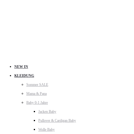
NEW IN
KLEIDUNG
Sommer SALE
Mama & Papa
Baby 0-1 Jahre
Jacken Baby
Pullover & Cardigan Baby
Wolle Baby