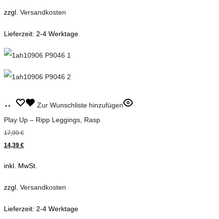
auf.
zzgl.
Versandkosten
Die
Lieferzeit:
2-4 Werktage
Optionen
können
auf
der
Produktseite
Dieses
Ausführung
Zur Wunschliste hinzufügen
gewählt
Produkt
wählen
Play Up – Ripp Leggings, Rasp
werden
weist
17,99
€
mehrere
14,39
€
Varianten
inkl. MwSt.
auf.
Die
zzgl.
Versandkosten
Optionen
Lieferzeit:
2-4 Werktage
können