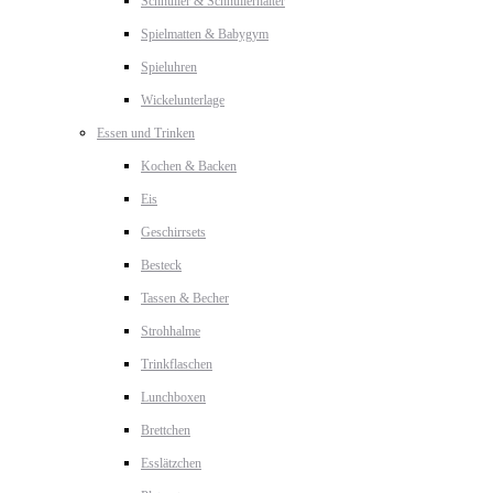
Schnuller & Schnullerhalter
Spielmatten & Babygym
Spieluhren
Wickelunterlage
Essen und Trinken
Kochen & Backen
Eis
Geschirrsets
Besteck
Tassen & Becher
Strohhalme
Trinkflaschen
Lunchboxen
Brettchen
Esslätzchen