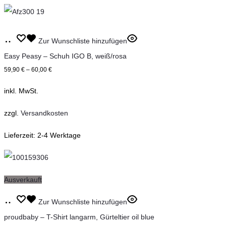
auf
der
Dieses
Ausführung
Zur Wunschliste hinzufügen
Produktseite
Produkt
wählen
Easy Peasy – Schuh IGO B, weiß/rosa
gewählt
weist
59,90
€
–
60,00
€
werden
mehrere
inkl. MwSt.
Varianten
auf.
zzgl.
Versandkosten
Die
Lieferzeit:
2-4 Werktage
Optionen
können
auf
Ausverkauft
der
Dieses
Produktseite
Ausführung
Zur Wunschliste hinzufügen
Produkt
gewählt
wählen
proudbaby – T-Shirt langarm, Gürteltier oil blue
weist