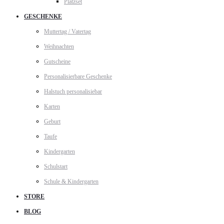
Platzset
GESCHENKE
Muttertag / Vatertag
Weihnachten
Gutscheine
Personalisierbare Geschenke
Halstuch personalisiebar
Karten
Geburt
Taufe
Kindergarten
Schulstart
Schule & Kindergarten
STORE
BLOG