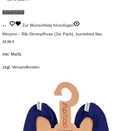
Optionen
können
Ausverkauft
auf
Dieses
Ausführung
Zur Wunschliste hinzufügen
der
Produkt
wählen
Minymo – Rib-Strumpfhose (2er Pack), burnished lilac
Produktseite
weist
34,96
€
gewählt
mehrere
inkl. MwSt.
werden
Varianten
auf.
zzgl.
Versandkosten
Die
Optionen
können
auf
der
Produktseite
gewählt