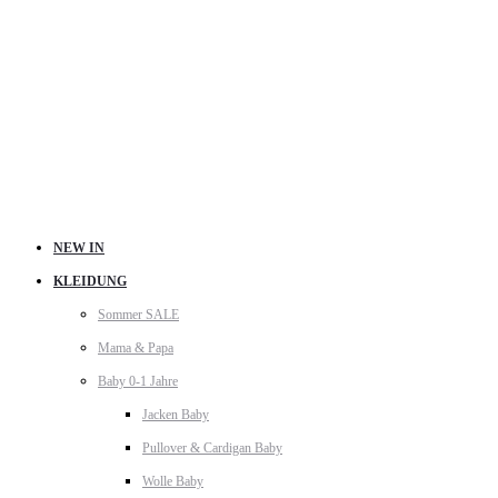
NEW IN
KLEIDUNG
Sommer SALE
Mama & Papa
Baby 0-1 Jahre
Jacken Baby
Pullover & Cardigan Baby
Wolle Baby