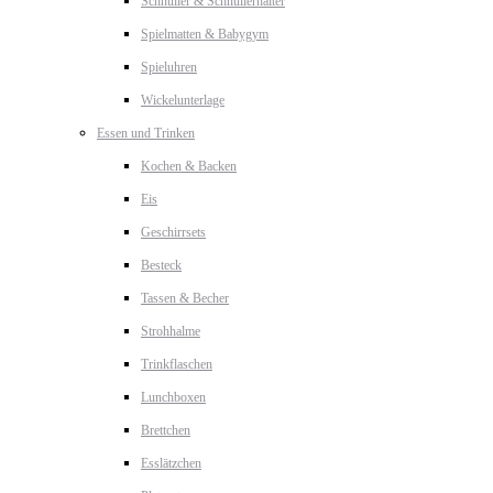
Schnuller & Schnullerhalter
Spielmatten & Babygym
Spieluhren
Wickelunterlage
Essen und Trinken
Kochen & Backen
Eis
Geschirrsets
Besteck
Tassen & Becher
Strohhalme
Trinkflaschen
Lunchboxen
Brettchen
Esslätzchen