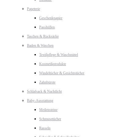
Papeterie
Geschenkpapier
Passhüllen
Taschen & Rucksäcke
Baden & Waschen
Textilpflege & Waschmittel
Kosmetikprodukte
Windeltücher & Gesichtstücher
Zahnbürste
Schlafsack & Nachtlicht
Baby-Ausstattung
Meilensteine
Schmusetücher
Rasseln