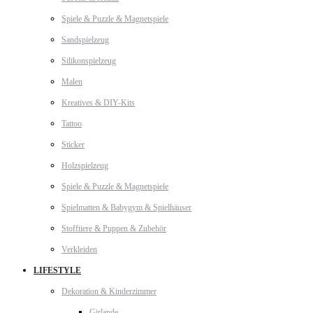
Spiele & Puzzle & Magnetspiele
Sandspielzeug
Silikonspielzeug
Malen
Kreatives & DIY-Kits
Tattoo
Sticker
Holzspielzeug
Spiele & Puzzle & Magnetspiele
Spielmatten & Babygym & Spielhäuser
Stofftiere & Puppen & Zubehör
Verkleiden
LIFESTYLE
Dekoration & Kinderzimmer
Girlande