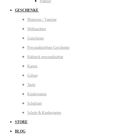
Platzset
GESCHENKE
Muttertag / Vatertag
Weihnachten
Gutscheine
Personalisierbare Geschenke
Halstuch personalisiebar
Karten
Geburt
Taufe
Kindergarten
Schulstart
Schule & Kindergarten
STORE
BLOG